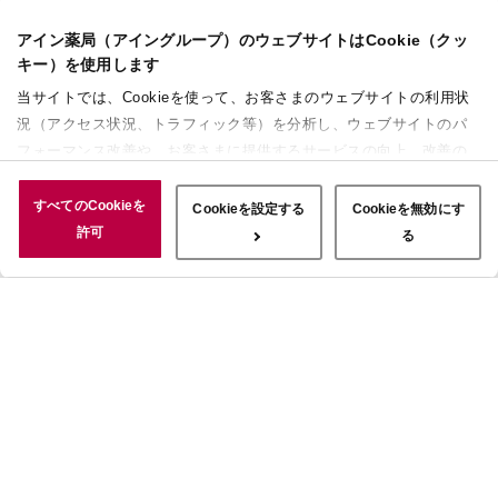
アイン薬局（アイングループ）のウェブサイトはCookie（クッ
キー）を使用します
当サイトでは、Cookieを使って、お客さまのウェブサイトの利用状
況（アクセス状況、トラフィック等）を分析し、ウェブサイトのパ
フォーマンス改善や、お客さまに提供するサービスの向上、改善の
ために使用することがあります。 また、お客さまによるサイトの利
用状況についても情報を収集し、ソーシャルメディアや広告配信、
すべてのCookieを
Cookieを設定する
Cookieを無効にす
データ解析の各パートナーに情報を共有しています。ここで収集さ
許可
る
れた情報は、サービスを使用した際に収集された情報と組み合わさ
れ、使用されることがあります。「すべてのCookieを許可」ボタン
をクリックすることで、上記の目的のためにCookieを使用するこ
と、お客さまの情報を提供先や委託先と共有することに同意いただ
いたものとみなします。当社のすべてのCookieの受け入れを拒否す
る場合は、「Cookieを無効にする」をクリックしてください。
Cookie設定をカスタマイズする場合は「Cookieを設定する」をクリ
ックしてください。