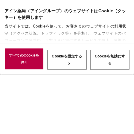
アイン薬局（アイングループ）のウェブサイトはCookie（クッ
キー）を使用します
当サイトでは、Cookieを使って、お客さまのウェブサイトの利用状
況（アクセス状況、トラフィック等）を分析し、ウェブサイトのパ
フォーマンス改善や、お客さまに提供するサービスの向上、改善の
ために使用することがあります。 また、お客さまによるサイトの利
用状況についても情報を収集し、ソーシャルメディアや広告配信、
すべてのCookieを
Cookieを設定する
Cookieを無効にす
データ解析の各パートナーに情報を共有しています。ここで収集さ
許可
る
れた情報は、サービスを使用した際に収集された情報と組み合わさ
れ、使用されることがあります。「すべてのCookieを許可」ボタン
をクリックすることで、上記の目的のためにCookieを使用するこ
と、お客さまの情報を提供先や委託先と共有することに同意いただ
いたものとみなします。当社のすべてのCookieの受け入れを拒否す
る場合は、「Cookieを無効にする」をクリックしてください。
Cookie設定をカスタマイズする場合は「Cookieを設定する」をクリ
ックしてください。