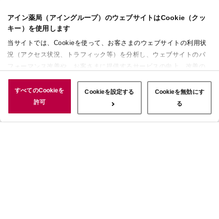
アイン薬局（アイングループ）のウェブサイトはCookie（クッ
キー）を使用します
当サイトでは、Cookieを使って、お客さまのウェブサイトの利用状
況（アクセス状況、トラフィック等）を分析し、ウェブサイトのパ
フォーマンス改善や、お客さまに提供するサービスの向上、改善の
ために使用することがあります。 また、お客さまによるサイトの利
用状況についても情報を収集し、ソーシャルメディアや広告配信、
すべてのCookieを
Cookieを設定する
Cookieを無効にす
データ解析の各パートナーに情報を共有しています。ここで収集さ
許可
る
れた情報は、サービスを使用した際に収集された情報と組み合わさ
れ、使用されることがあります。「すべてのCookieを許可」ボタン
をクリックすることで、上記の目的のためにCookieを使用するこ
と、お客さまの情報を提供先や委託先と共有することに同意いただ
いたものとみなします。当社のすべてのCookieの受け入れを拒否す
る場合は、「Cookieを無効にする」をクリックしてください。
Cookie設定をカスタマイズする場合は「Cookieを設定する」をクリ
ックしてください。