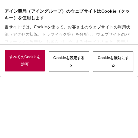
アイン薬局（アイングループ）のウェブサイトはCookie（クッ
キー）を使用します
当サイトでは、Cookieを使って、お客さまのウェブサイトの利用状
況（アクセス状況、トラフィック等）を分析し、ウェブサイトのパ
フォーマンス改善や、お客さまに提供するサービスの向上、改善の
ために使用することがあります。 また、お客さまによるサイトの利
用状況についても情報を収集し、ソーシャルメディアや広告配信、
すべてのCookieを
Cookieを設定する
Cookieを無効にす
データ解析の各パートナーに情報を共有しています。ここで収集さ
許可
る
れた情報は、サービスを使用した際に収集された情報と組み合わさ
れ、使用されることがあります。「すべてのCookieを許可」ボタン
をクリックすることで、上記の目的のためにCookieを使用するこ
と、お客さまの情報を提供先や委託先と共有することに同意いただ
いたものとみなします。当社のすべてのCookieの受け入れを拒否す
る場合は、「Cookieを無効にする」をクリックしてください。
Cookie設定をカスタマイズする場合は「Cookieを設定する」をクリ
ックしてください。