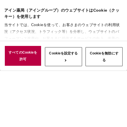
アイン薬局（アイングループ）のウェブサイトはCookie（クッ
キー）を使用します
当サイトでは、Cookieを使って、お客さまのウェブサイトの利用状
況（アクセス状況、トラフィック等）を分析し、ウェブサイトのパ
フォーマンス改善や、お客さまに提供するサービスの向上、改善の
ために使用することがあります。 また、お客さまによるサイトの利
用状況についても情報を収集し、ソーシャルメディアや広告配信、
すべてのCookieを
Cookieを設定する
Cookieを無効にす
データ解析の各パートナーに情報を共有しています。ここで収集さ
許可
る
れた情報は、サービスを使用した際に収集された情報と組み合わさ
れ、使用されることがあります。「すべてのCookieを許可」ボタン
をクリックすることで、上記の目的のためにCookieを使用するこ
と、お客さまの情報を提供先や委託先と共有することに同意いただ
いたものとみなします。当社のすべてのCookieの受け入れを拒否す
る場合は、「Cookieを無効にする」をクリックしてください。
Cookie設定をカスタマイズする場合は「Cookieを設定する」をクリ
ックしてください。