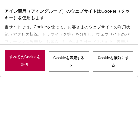
アイン薬局（アイングループ）のウェブサイトはCookie（クッ
キー）を使用します
当サイトでは、Cookieを使って、お客さまのウェブサイトの利用状
況（アクセス状況、トラフィック等）を分析し、ウェブサイトのパ
フォーマンス改善や、お客さまに提供するサービスの向上、改善の
ために使用することがあります。 また、お客さまによるサイトの利
用状況についても情報を収集し、ソーシャルメディアや広告配信、
すべてのCookieを
Cookieを設定する
Cookieを無効にす
データ解析の各パートナーに情報を共有しています。ここで収集さ
許可
る
れた情報は、サービスを使用した際に収集された情報と組み合わさ
れ、使用されることがあります。「すべてのCookieを許可」ボタン
をクリックすることで、上記の目的のためにCookieを使用するこ
と、お客さまの情報を提供先や委託先と共有することに同意いただ
いたものとみなします。当社のすべてのCookieの受け入れを拒否す
る場合は、「Cookieを無効にする」をクリックしてください。
Cookie設定をカスタマイズする場合は「Cookieを設定する」をクリ
ックしてください。