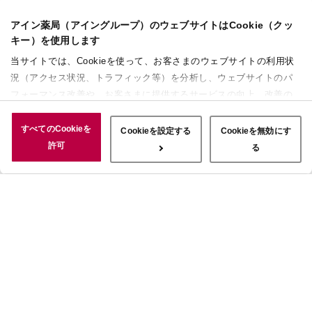
アイン薬局（アイングループ）のウェブサイトはCookie（クッ
キー）を使用します
当サイトでは、Cookieを使って、お客さまのウェブサイトの利用状
況（アクセス状況、トラフィック等）を分析し、ウェブサイトのパ
フォーマンス改善や、お客さまに提供するサービスの向上、改善の
ために使用することがあります。 また、お客さまによるサイトの利
用状況についても情報を収集し、ソーシャルメディアや広告配信、
すべてのCookieを
Cookieを設定する
Cookieを無効にす
データ解析の各パートナーに情報を共有しています。ここで収集さ
許可
る
れた情報は、サービスを使用した際に収集された情報と組み合わさ
れ、使用されることがあります。「すべてのCookieを許可」ボタン
をクリックすることで、上記の目的のためにCookieを使用するこ
と、お客さまの情報を提供先や委託先と共有することに同意いただ
いたものとみなします。当社のすべてのCookieの受け入れを拒否す
る場合は、「Cookieを無効にする」をクリックしてください。
Cookie設定をカスタマイズする場合は「Cookieを設定する」をクリ
ックしてください。