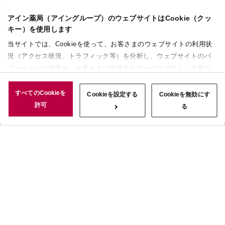
アイン薬局（アイングループ）のウェブサイトはCookie（クッ
キー）を使用します
当サイトでは、Cookieを使って、お客さまのウェブサイトの利用状
況（アクセス状況、トラフィック等）を分析し、ウェブサイトのパ
フォーマンス改善や、お客さまに提供するサービスの向上、改善の
ために使用することがあります。 また、お客さまによるサイトの利
用状況についても情報を収集し、ソーシャルメディアや広告配信、
すべてのCookieを
Cookieを設定する
Cookieを無効にす
データ解析の各パートナーに情報を共有しています。ここで収集さ
許可
る
れた情報は、サービスを使用した際に収集された情報と組み合わさ
れ、使用されることがあります。「すべてのCookieを許可」ボタン
をクリックすることで、上記の目的のためにCookieを使用するこ
と、お客さまの情報を提供先や委託先と共有することに同意いただ
いたものとみなします。当社のすべてのCookieの受け入れを拒否す
る場合は、「Cookieを無効にする」をクリックしてください。
Cookie設定をカスタマイズする場合は「Cookieを設定する」をクリ
ックしてください。