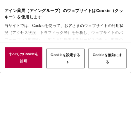
アイン薬局（アイングループ）のウェブサイトはCookie（クッ
キー）を使用します
当サイトでは、Cookieを使って、お客さまのウェブサイトの利用状
況（アクセス状況、トラフィック等）を分析し、ウェブサイトのパ
フォーマンス改善や、お客さまに提供するサービスの向上、改善の
ために使用することがあります。 また、お客さまによるサイトの利
用状況についても情報を収集し、ソーシャルメディアや広告配信、
すべてのCookieを
Cookieを設定する
Cookieを無効にす
データ解析の各パートナーに情報を共有しています。ここで収集さ
許可
る
れた情報は、サービスを使用した際に収集された情報と組み合わさ
れ、使用されることがあります。「すべてのCookieを許可」ボタン
をクリックすることで、上記の目的のためにCookieを使用するこ
と、お客さまの情報を提供先や委託先と共有することに同意いただ
いたものとみなします。当社のすべてのCookieの受け入れを拒否す
る場合は、「Cookieを無効にする」をクリックしてください。
Cookie設定をカスタマイズする場合は「Cookieを設定する」をクリ
ックしてください。