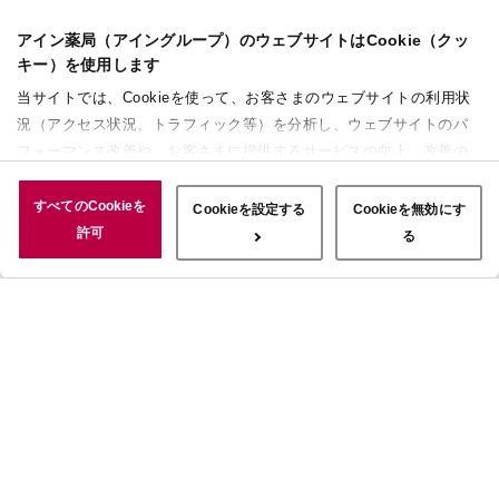
アイン薬局（アイングループ）のウェブサイトはCookie（クッ
キー）を使用します
当サイトでは、Cookieを使って、お客さまのウェブサイトの利用状
況（アクセス状況、トラフィック等）を分析し、ウェブサイトのパ
フォーマンス改善や、お客さまに提供するサービスの向上、改善の
ために使用することがあります。 また、お客さまによるサイトの利
用状況についても情報を収集し、ソーシャルメディアや広告配信、
すべてのCookieを
Cookieを設定する
Cookieを無効にす
データ解析の各パートナーに情報を共有しています。ここで収集さ
許可
る
れた情報は、サービスを使用した際に収集された情報と組み合わさ
れ、使用されることがあります。「すべてのCookieを許可」ボタン
をクリックすることで、上記の目的のためにCookieを使用するこ
と、お客さまの情報を提供先や委託先と共有することに同意いただ
いたものとみなします。当社のすべてのCookieの受け入れを拒否す
る場合は、「Cookieを無効にする」をクリックしてください。
Cookie設定をカスタマイズする場合は「Cookieを設定する」をクリ
ックしてください。