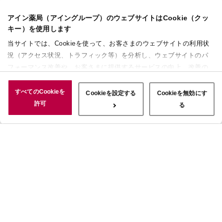
アイン薬局（アイングループ）のウェブサイトはCookie（クッ
キー）を使用します
当サイトでは、Cookieを使って、お客さまのウェブサイトの利用状
況（アクセス状況、トラフィック等）を分析し、ウェブサイトのパ
フォーマンス改善や、お客さまに提供するサービスの向上、改善の
ために使用することがあります。 また、お客さまによるサイトの利
用状況についても情報を収集し、ソーシャルメディアや広告配信、
すべてのCookieを
Cookieを設定する
Cookieを無効にす
データ解析の各パートナーに情報を共有しています。ここで収集さ
許可
る
れた情報は、サービスを使用した際に収集された情報と組み合わさ
れ、使用されることがあります。「すべてのCookieを許可」ボタン
をクリックすることで、上記の目的のためにCookieを使用するこ
と、お客さまの情報を提供先や委託先と共有することに同意いただ
いたものとみなします。当社のすべてのCookieの受け入れを拒否す
る場合は、「Cookieを無効にする」をクリックしてください。
Cookie設定をカスタマイズする場合は「Cookieを設定する」をクリ
ックしてください。