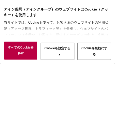
アイン薬局（アイングループ）のウェブサイトはCookie（クッ
キー）を使用します
当サイトでは、Cookieを使って、お客さまのウェブサイトの利用状
況（アクセス状況、トラフィック等）を分析し、ウェブサイトのパ
フォーマンス改善や、お客さまに提供するサービスの向上、改善の
ために使用することがあります。 また、お客さまによるサイトの利
用状況についても情報を収集し、ソーシャルメディアや広告配信、
すべてのCookieを
Cookieを設定する
Cookieを無効にす
データ解析の各パートナーに情報を共有しています。ここで収集さ
許可
る
れた情報は、サービスを使用した際に収集された情報と組み合わさ
れ、使用されることがあります。「すべてのCookieを許可」ボタン
をクリックすることで、上記の目的のためにCookieを使用するこ
と、お客さまの情報を提供先や委託先と共有することに同意いただ
いたものとみなします。当社のすべてのCookieの受け入れを拒否す
る場合は、「Cookieを無効にする」をクリックしてください。
Cookie設定をカスタマイズする場合は「Cookieを設定する」をクリ
ックしてください。