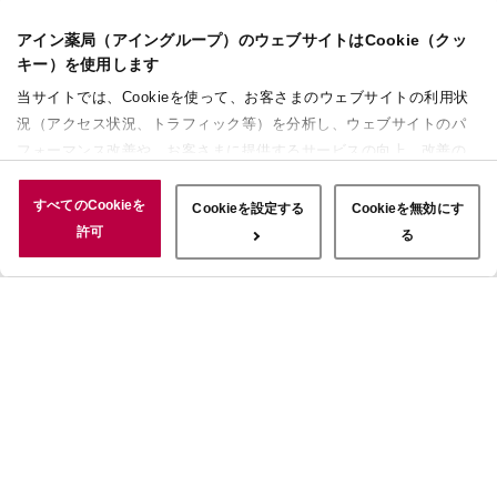
アイン薬局（アイングループ）のウェブサイトはCookie（クッ
キー）を使用します
当サイトでは、Cookieを使って、お客さまのウェブサイトの利用状
況（アクセス状況、トラフィック等）を分析し、ウェブサイトのパ
フォーマンス改善や、お客さまに提供するサービスの向上、改善の
ために使用することがあります。 また、お客さまによるサイトの利
用状況についても情報を収集し、ソーシャルメディアや広告配信、
すべてのCookieを
Cookieを設定する
Cookieを無効にす
データ解析の各パートナーに情報を共有しています。ここで収集さ
許可
る
れた情報は、サービスを使用した際に収集された情報と組み合わさ
れ、使用されることがあります。「すべてのCookieを許可」ボタン
をクリックすることで、上記の目的のためにCookieを使用するこ
と、お客さまの情報を提供先や委託先と共有することに同意いただ
いたものとみなします。当社のすべてのCookieの受け入れを拒否す
る場合は、「Cookieを無効にする」をクリックしてください。
Cookie設定をカスタマイズする場合は「Cookieを設定する」をクリ
ックしてください。