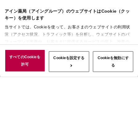
アイン薬局（アイングループ）のウェブサイトはCookie（クッ
キー）を使用します
当サイトでは、Cookieを使って、お客さまのウェブサイトの利用状
況（アクセス状況、トラフィック等）を分析し、ウェブサイトのパ
フォーマンス改善や、お客さまに提供するサービスの向上、改善の
ために使用することがあります。 また、お客さまによるサイトの利
用状況についても情報を収集し、ソーシャルメディアや広告配信、
すべてのCookieを
Cookieを設定する
Cookieを無効にす
データ解析の各パートナーに情報を共有しています。ここで収集さ
許可
る
れた情報は、サービスを使用した際に収集された情報と組み合わさ
れ、使用されることがあります。「すべてのCookieを許可」ボタン
をクリックすることで、上記の目的のためにCookieを使用するこ
と、お客さまの情報を提供先や委託先と共有することに同意いただ
いたものとみなします。当社のすべてのCookieの受け入れを拒否す
る場合は、「Cookieを無効にする」をクリックしてください。
Cookie設定をカスタマイズする場合は「Cookieを設定する」をクリ
ックしてください。