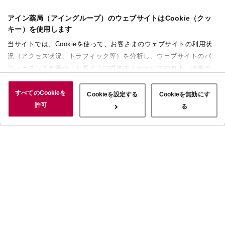
アイン薬局（アイングループ）のウェブサイトはCookie（クッ
キー）を使用します
当サイトでは、Cookieを使って、お客さまのウェブサイトの利用状
況（アクセス状況、トラフィック等）を分析し、ウェブサイトのパ
フォーマンス改善や、お客さまに提供するサービスの向上、改善の
ために使用することがあります。 また、お客さまによるサイトの利
用状況についても情報を収集し、ソーシャルメディアや広告配信、
すべてのCookieを
Cookieを設定する
Cookieを無効にす
データ解析の各パートナーに情報を共有しています。ここで収集さ
許可
る
れた情報は、サービスを使用した際に収集された情報と組み合わさ
れ、使用されることがあります。「すべてのCookieを許可」ボタン
をクリックすることで、上記の目的のためにCookieを使用するこ
と、お客さまの情報を提供先や委託先と共有することに同意いただ
いたものとみなします。当社のすべてのCookieの受け入れを拒否す
る場合は、「Cookieを無効にする」をクリックしてください。
Cookie設定をカスタマイズする場合は「Cookieを設定する」をクリ
ックしてください。