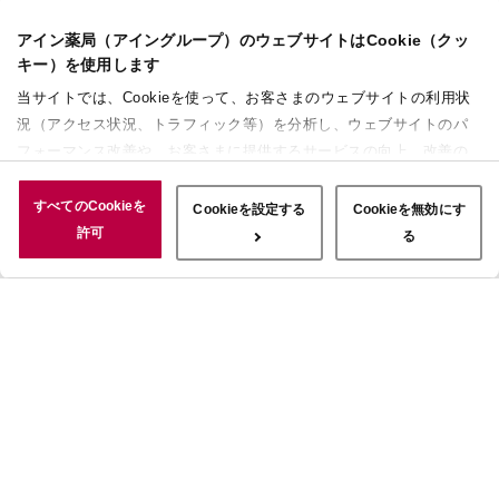
アイン薬局（アイングループ）のウェブサイトはCookie（クッ
キー）を使用します
当サイトでは、Cookieを使って、お客さまのウェブサイトの利用状
況（アクセス状況、トラフィック等）を分析し、ウェブサイトのパ
フォーマンス改善や、お客さまに提供するサービスの向上、改善の
ために使用することがあります。 また、お客さまによるサイトの利
用状況についても情報を収集し、ソーシャルメディアや広告配信、
すべてのCookieを
Cookieを設定する
Cookieを無効にす
データ解析の各パートナーに情報を共有しています。ここで収集さ
許可
る
れた情報は、サービスを使用した際に収集された情報と組み合わさ
れ、使用されることがあります。「すべてのCookieを許可」ボタン
をクリックすることで、上記の目的のためにCookieを使用するこ
と、お客さまの情報を提供先や委託先と共有することに同意いただ
いたものとみなします。当社のすべてのCookieの受け入れを拒否す
る場合は、「Cookieを無効にする」をクリックしてください。
Cookie設定をカスタマイズする場合は「Cookieを設定する」をクリ
ックしてください。