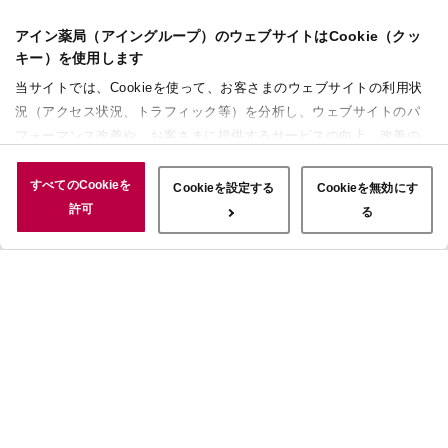
アイン薬局（アイングループ）のウェブサイトはCookie（クッ
キー）を使用します
当サイトでは、Cookieを使って、お客さまのウェブサイトの利用状
況（アクセス状況、トラフィック等）を分析し、ウェブサイトのパ
フォーマンス改善や、お客さまに提供するサービスの向上、改善の
ために使用することがあります。 また、お客さまによるサイトの利
用状況についても情報を収集し、ソーシャルメディアや広告配信、
すべてのCookieを
Cookieを設定する
Cookieを無効にす
データ解析の各パートナーに情報を共有しています。ここで収集さ
許可
る
れた情報は、サービスを使用した際に収集された情報と組み合わさ
れ、使用されることがあります。「すべてのCookieを許可」ボタン
をクリックすることで、上記の目的のためにCookieを使用するこ
と、お客さまの情報を提供先や委託先と共有することに同意いただ
いたものとみなします。当社のすべてのCookieの受け入れを拒否す
る場合は、「Cookieを無効にする」をクリックしてください。
Cookie設定をカスタマイズする場合は「Cookieを設定する」をクリ
ックしてください。