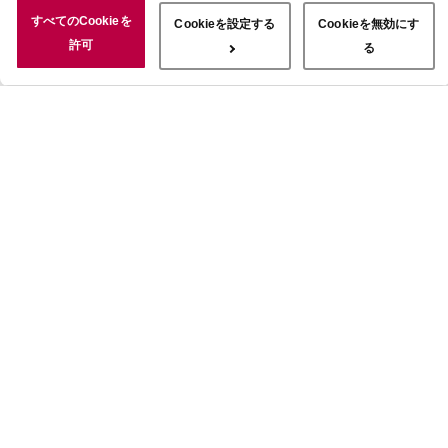
況についても情報を収集し、ソーシャルメディアや広告配信、データ
すべてのCookieを
Cookieを設定する
Cookieを無効にす
解析の各パートナーに情報を共有しています。ここで収集された情報
許可
る
は、サービスを使用した際に収集された情報と組み合わされ、使用さ
れることがあります。「すべてのCookieを許可」ボタンをクリック
することで、上記の目的のためにCookieを使用すること、お客さま
の情報を提供先や委託先と共有することに同意いただいたものとみな
します。当社のすべてのCookieの受け入れを拒否する場合は、
「Cookieを無効にする」をクリックしてください。Cookie設定をカ
スタマイズする場合は「Cookieを設定する」をクリックしてくださ
い。