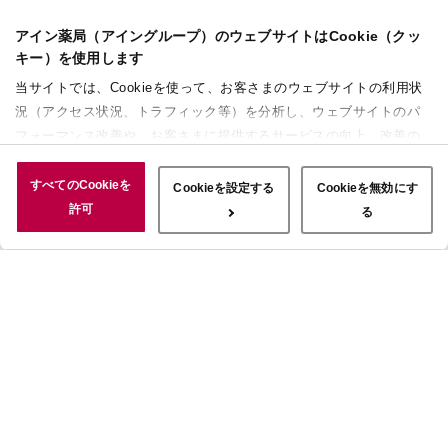
アイン薬局（アイングループ）のウェブサイトはCookie（クッ
キー）を使用します
当サイトでは、Cookieを使って、お客さまのウェブサイトの利用状
況（アクセス状況、トラフィック等）を分析し、ウェブサイトのパ
フォーマンス改善や、お客さまに提供するサービスの向上、改善の
ために使用することがあります。 また、お客さまによるサイトの利
用状況についても情報を収集し、ソーシャルメディアや広告配信、
すべてのCookieを
Cookieを設定する
Cookieを無効にす
データ解析の各パートナーに情報を共有しています。ここで収集さ
許可
る
れた情報は、サービスを使用した際に収集された情報と組み合わさ
れ、使用されることがあります。「すべてのCookieを許可」ボタン
をクリックすることで、上記の目的のためにCookieを使用するこ
と、お客さまの情報を提供先や委託先と共有することに同意いただ
いたものとみなします。当社のすべてのCookieの受け入れを拒否す
る場合は、「Cookieを無効にする」をクリックしてください。
Cookie設定をカスタマイズする場合は「Cookieを設定する」をクリ
ックしてください。