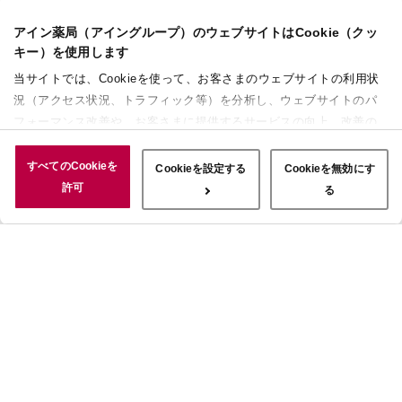
アイン薬局（アイングループ）のウェブサイトはCookie（クッ
キー）を使用します
当サイトでは、Cookieを使って、お客さまのウェブサイトの利用状
況（アクセス状況、トラフィック等）を分析し、ウェブサイトのパ
フォーマンス改善や、お客さまに提供するサービスの向上、改善の
ために使用することがあります。 また、お客さまによるサイトの利
用状況についても情報を収集し、ソーシャルメディアや広告配信、
すべてのCookieを
Cookieを設定する
Cookieを無効にす
データ解析の各パートナーに情報を共有しています。ここで収集さ
許可
る
れた情報は、サービスを使用した際に収集された情報と組み合わさ
れ、使用されることがあります。「すべてのCookieを許可」ボタン
をクリックすることで、上記の目的のためにCookieを使用するこ
と、お客さまの情報を提供先や委託先と共有することに同意いただ
いたものとみなします。当社のすべてのCookieの受け入れを拒否す
る場合は、「Cookieを無効にする」をクリックしてください。
Cookie設定をカスタマイズする場合は「Cookieを設定する」をクリ
ックしてください。