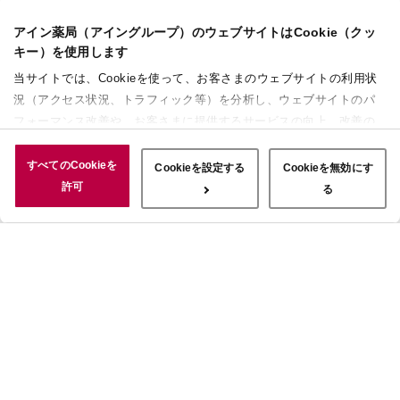
アイン薬局（アイングループ）のウェブサイトはCookie（クッ
キー）を使用します
当サイトでは、Cookieを使って、お客さまのウェブサイトの利用状
況（アクセス状況、トラフィック等）を分析し、ウェブサイトのパ
フォーマンス改善や、お客さまに提供するサービスの向上、改善の
ために使用することがあります。 また、お客さまによるサイトの利
用状況についても情報を収集し、ソーシャルメディアや広告配信、
すべてのCookieを
Cookieを設定する
Cookieを無効にす
データ解析の各パートナーに情報を共有しています。ここで収集さ
許可
る
れた情報は、サービスを使用した際に収集された情報と組み合わさ
れ、使用されることがあります。「すべてのCookieを許可」ボタン
をクリックすることで、上記の目的のためにCookieを使用するこ
と、お客さまの情報を提供先や委託先と共有することに同意いただ
いたものとみなします。当社のすべてのCookieの受け入れを拒否す
る場合は、「Cookieを無効にする」をクリックしてください。
Cookie設定をカスタマイズする場合は「Cookieを設定する」をクリ
ックしてください。