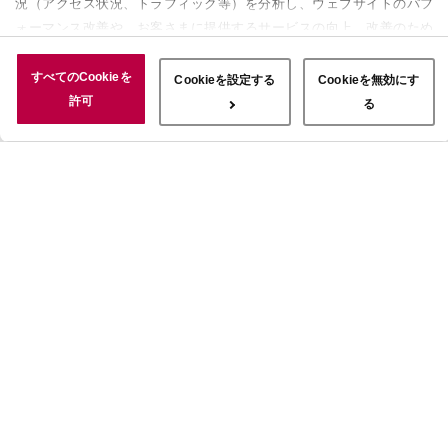
況（アクセス状況、トラフィック等）を分析し、ウェブサイトのパフ
ォーマンス改善や、お客さまに提供するサービスの向上、改善のため
に使用することがあります。 また、お客さまによるサイトの利用状
況についても情報を収集し、ソーシャルメディアや広告配信、データ
すべてのCookieを
Cookieを設定する
Cookieを無効にす
解析の各パートナーに情報を共有しています。ここで収集された情報
許可
る
は、サービスを使用した際に収集された情報と組み合わされ、使用さ
れることがあります。「すべてのCookieを許可」ボタンをクリック
することで、上記の目的のためにCookieを使用すること、お客さま
の情報を提供先や委託先と共有することに同意いただいたものとみな
します。当社のすべてのCookieの受け入れを拒否する場合は、
「Cookieを無効にする」をクリックしてください。Cookie設定をカ
スタマイズする場合は「Cookieを設定する」をクリックしてくださ
い。