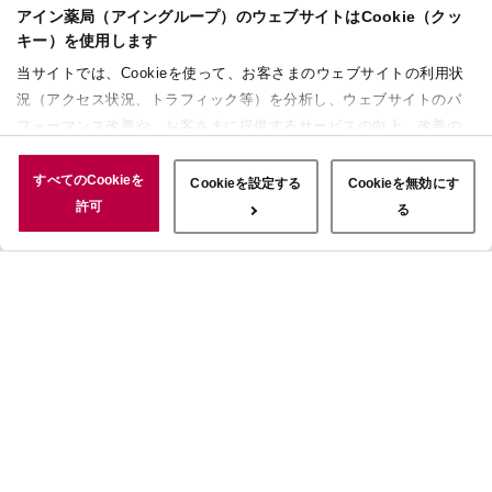
アイン薬局（アイングループ）のウェブサイトはCookie（クッ
キー）を使用します
当サイトでは、Cookieを使って、お客さまのウェブサイトの利用状
況（アクセス状況、トラフィック等）を分析し、ウェブサイトのパ
フォーマンス改善や、お客さまに提供するサービスの向上、改善の
ために使用することがあります。 また、お客さまによるサイトの利
用状況についても情報を収集し、ソーシャルメディアや広告配信、
すべてのCookieを
Cookieを設定する
Cookieを無効にす
データ解析の各パートナーに情報を共有しています。ここで収集さ
許可
る
れた情報は、サービスを使用した際に収集された情報と組み合わさ
れ、使用されることがあります。「すべてのCookieを許可」ボタン
をクリックすることで、上記の目的のためにCookieを使用するこ
と、お客さまの情報を提供先や委託先と共有することに同意いただ
いたものとみなします。当社のすべてのCookieの受け入れを拒否す
る場合は、「Cookieを無効にする」をクリックしてください。
Cookie設定をカスタマイズする場合は「Cookieを設定する」をクリ
ックしてください。