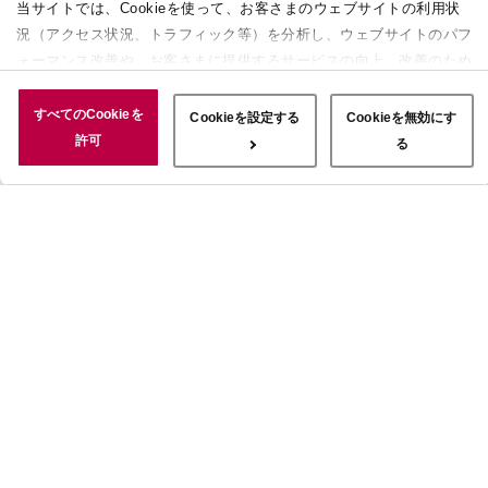
当サイトでは、Cookieを使って、お客さまのウェブサイトの利用状
況（アクセス状況、トラフィック等）を分析し、ウェブサイトのパフ
ォーマンス改善や、お客さまに提供するサービスの向上、改善のため
に使用することがあります。 また、お客さまによるサイトの利用状
況についても情報を収集し、ソーシャルメディアや広告配信、データ
すべてのCookieを
Cookieを設定する
Cookieを無効にす
解析の各パートナーに情報を共有しています。ここで収集された情報
許可
る
は、サービスを使用した際に収集された情報と組み合わされ、使用さ
れることがあります。「すべてのCookieを許可」ボタンをクリック
することで、上記の目的のためにCookieを使用すること、お客さま
の情報を提供先や委託先と共有することに同意いただいたものとみな
します。当社のすべてのCookieの受け入れを拒否する場合は、
「Cookieを無効にする」をクリックしてください。Cookie設定をカ
スタマイズする場合は「Cookieを設定する」をクリックしてくださ
い。