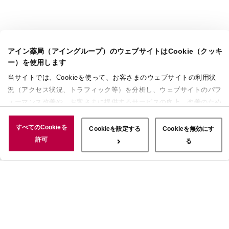
アイン薬局（アイングループ）のウェブサイトはCookie（クッキ
ー）を使用します
当サイトでは、Cookieを使って、お客さまのウェブサイトの利用状
況（アクセス状況、トラフィック等）を分析し、ウェブサイトのパフ
ォーマンス改善や、お客さまに提供するサービスの向上、改善のため
に使用することがあります。 また、お客さまによるサイトの利用状
況についても情報を収集し、ソーシャルメディアや広告配信、データ
すべてのCookieを
Cookieを設定する
Cookieを無効にす
解析の各パートナーに情報を共有しています。ここで収集された情報
許可
る
は、サービスを使用した際に収集された情報と組み合わされ、使用さ
れることがあります。「すべてのCookieを許可」ボタンをクリック
することで、上記の目的のためにCookieを使用すること、お客さま
の情報を提供先や委託先と共有することに同意いただいたものとみな
します。当社のすべてのCookieの受け入れを拒否する場合は、
「Cookieを無効にする」をクリックしてください。Cookie設定をカ
スタマイズする場合は「Cookieを設定する」をクリックしてくださ