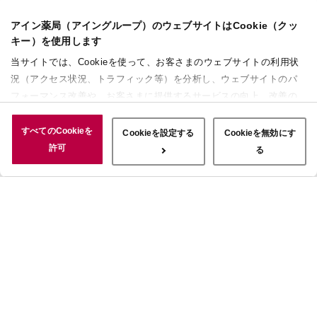
アイン薬局（アイングループ）のウェブサイトはCookie（クッ
キー）を使用します
当サイトでは、Cookieを使って、お客さまのウェブサイトの利用状
況（アクセス状況、トラフィック等）を分析し、ウェブサイトのパ
フォーマンス改善や、お客さまに提供するサービスの向上、改善の
ために使用することがあります。 また、お客さまによるサイトの利
用状況についても情報を収集し、ソーシャルメディアや広告配信、
すべてのCookieを
Cookieを設定する
Cookieを無効にす
データ解析の各パートナーに情報を共有しています。ここで収集さ
許可
る
れた情報は、サービスを使用した際に収集された情報と組み合わさ
れ、使用されることがあります。「すべてのCookieを許可」ボタン
をクリックすることで、上記の目的のためにCookieを使用するこ
と、お客さまの情報を提供先や委託先と共有することに同意いただ
いたものとみなします。当社のすべてのCookieの受け入れを拒否す
る場合は、「Cookieを無効にする」をクリックしてください。
Cookie設定をカスタマイズする場合は「Cookieを設定する」をクリ
ックしてください。