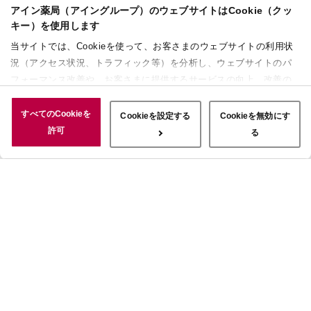
アイン薬局（アイングループ）のウェブサイトはCookie（クッ
キー）を使用します
当サイトでは、Cookieを使って、お客さまのウェブサイトの利用状
況（アクセス状況、トラフィック等）を分析し、ウェブサイトのパ
フォーマンス改善や、お客さまに提供するサービスの向上、改善の
ために使用することがあります。 また、お客さまによるサイトの利
用状況についても情報を収集し、ソーシャルメディアや広告配信、
すべてのCookieを
Cookieを設定する
Cookieを無効にす
データ解析の各パートナーに情報を共有しています。ここで収集さ
許可
る
れた情報は、サービスを使用した際に収集された情報と組み合わさ
れ、使用されることがあります。「すべてのCookieを許可」ボタン
をクリックすることで、上記の目的のためにCookieを使用するこ
と、お客さまの情報を提供先や委託先と共有することに同意いただ
いたものとみなします。当社のすべてのCookieの受け入れを拒否す
る場合は、「Cookieを無効にする」をクリックしてください。
Cookie設定をカスタマイズする場合は「Cookieを設定する」をクリ
ックしてください。