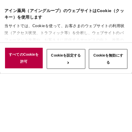
アイン薬局（アイングループ）のウェブサイトはCookie（クッ
キー）を使用します
当サイトでは、Cookieを使って、お客さまのウェブサイトの利用状
況（アクセス状況、トラフィック等）を分析し、ウェブサイトのパ
フォーマンス改善や、お客さまに提供するサービスの向上、改善の
ために使用することがあります。 また、お客さまによるサイトの利
用状況についても情報を収集し、ソーシャルメディアや広告配信、
すべてのCookieを
Cookieを設定する
Cookieを無効にす
データ解析の各パートナーに情報を共有しています。ここで収集さ
許可
る
れた情報は、サービスを使用した際に収集された情報と組み合わさ
れ、使用されることがあります。「すべてのCookieを許可」ボタン
をクリックすることで、上記の目的のためにCookieを使用するこ
と、お客さまの情報を提供先や委託先と共有することに同意いただ
いたものとみなします。当社のすべてのCookieの受け入れを拒否す
る場合は、「Cookieを無効にする」をクリックしてください。
Cookie設定をカスタマイズする場合は「Cookieを設定する」をクリ
ックしてください。