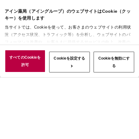
アイン薬局（アイングループ）のウェブサイトはCookie（クッ
キー）を使用します
当サイトでは、Cookieを使って、お客さまのウェブサイトの利用状
況（アクセス状況、トラフィック等）を分析し、ウェブサイトのパ
フォーマンス改善や、お客さまに提供するサービスの向上、改善の
ために使用することがあります。 また、お客さまによるサイトの利
用状況についても情報を収集し、ソーシャルメディアや広告配信、
すべてのCookieを
Cookieを設定する
Cookieを無効にす
データ解析の各パートナーに情報を共有しています。ここで収集さ
許可
る
れた情報は、サービスを使用した際に収集された情報と組み合わさ
れ、使用されることがあります。「すべてのCookieを許可」ボタン
をクリックすることで、上記の目的のためにCookieを使用するこ
と、お客さまの情報を提供先や委託先と共有することに同意いただ
いたものとみなします。当社のすべてのCookieの受け入れを拒否す
る場合は、「Cookieを無効にする」をクリックしてください。
Cookie設定をカスタマイズする場合は「Cookieを設定する」をクリ
ックしてください。