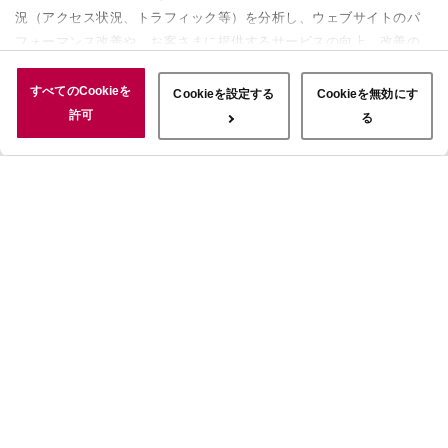
況（アクセス状況、トラフィック等）を分析し、ウェブサイトのパ
フォーマンス改善や、お客さまに提供するサービスの向上、改善の
ために使用することがあります。 また、お客さまによるサイトの利
用状況についても情報を収集し、ソーシャルメディアや広告配信、
すべてのCookieを
Cookieを設定する
Cookieを無効にす
データ解析の各パートナーに情報を共有しています。ここで収集さ
許可
る
れた情報は、サービスを使用した際に収集された情報と組み合わさ
れ、使用されることがあります。「すべてのCookieを許可」ボタン
をクリックすることで、上記の目的のためにCookieを使用するこ
と、お客さまの情報を提供先や委託先と共有することに同意いただ
いたものとみなします。当社のすべてのCookieの受け入れを拒否す
る場合は、「Cookieを無効にする」をクリックしてください。
Cookie設定をカスタマイズする場合は「Cookieを設定する」をクリ
ックしてください。