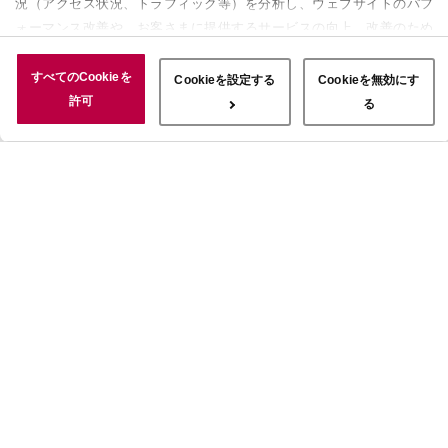
況（アクセス状況、トラフィック等）を分析し、ウェブサイトのパフ
ォーマンス改善や、お客さまに提供するサービスの向上、改善のため
に使用することがあります。 また、お客さまによるサイトの利用状
況についても情報を収集し、ソーシャルメディアや広告配信、データ
すべてのCookieを
Cookieを設定する
Cookieを無効にす
解析の各パートナーに情報を共有しています。ここで収集された情報
許可
る
は、サービスを使用した際に収集された情報と組み合わされ、使用さ
れることがあります。「すべてのCookieを許可」ボタンをクリック
することで、上記の目的のためにCookieを使用すること、お客さま
の情報を提供先や委託先と共有することに同意いただいたものとみな
します。当社のすべてのCookieの受け入れを拒否する場合は、
「Cookieを無効にする」をクリックしてください。Cookie設定をカ
スタマイズする場合は「Cookieを設定する」をクリックしてくださ
い。