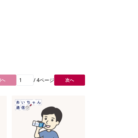
/
4
ページ
前へ
次へ