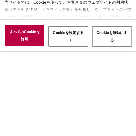
当サイトでは、Cookieを使って、お客さまのウェブサイトの利用状
況（アクセス状況、トラフィック等）を分析し、ウェブサイトのパフ
ォーマンス改善や、お客さまに提供するサービスの向上、改善のため
に使用することがあります。 また、お客さまによるサイトの利用状
況についても情報を収集し、ソーシャルメディアや広告配信、データ
すべてのCookieを
Cookieを設定する
Cookieを無効にす
解析の各パートナーに情報を共有しています。ここで収集された情報
許可
る
は、サービスを使用した際に収集された情報と組み合わされ、使用さ
れることがあります。「すべてのCookieを許可」ボタンをクリック
することで、上記の目的のためにCookieを使用すること、お客さま
の情報を提供先や委託先と共有することに同意いただいたものとみな
します。当社のすべてのCookieの受け入れを拒否する場合は、
「Cookieを無効にする」をクリックしてください。Cookie設定をカ
スタマイズする場合は「Cookieを設定する」をクリックしてくださ
い。