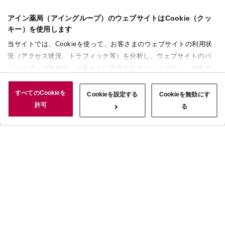
アイン薬局（アイングループ）のウェブサイトはCookie（クッ
キー）を使用します
当サイトでは、Cookieを使って、お客さまのウェブサイトの利用状
況（アクセス状況、トラフィック等）を分析し、ウェブサイトのパ
フォーマンス改善や、お客さまに提供するサービスの向上、改善の
ために使用することがあります。 また、お客さまによるサイトの利
用状況についても情報を収集し、ソーシャルメディアや広告配信、
すべてのCookieを
Cookieを設定する
Cookieを無効にす
データ解析の各パートナーに情報を共有しています。ここで収集さ
許可
る
れた情報は、サービスを使用した際に収集された情報と組み合わさ
れ、使用されることがあります。「すべてのCookieを許可」ボタン
をクリックすることで、上記の目的のためにCookieを使用するこ
と、お客さまの情報を提供先や委託先と共有することに同意いただ
いたものとみなします。当社のすべてのCookieの受け入れを拒否す
る場合は、「Cookieを無効にする」をクリックしてください。
Cookie設定をカスタマイズする場合は「Cookieを設定する」をクリ
ックしてください。