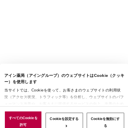
アイン薬局（アイングループ）のウェブサイトはCookie（クッキ
ー）を使用します
当サイトでは、Cookieを使って、お客さまのウェブサイトの利用状
況（アクセス状況、トラフィック等）を分析し、ウェブサイトのパフ
ォーマンス改善や、お客さまに提供するサービスの向上、改善のため
に使用することがあります。 また、お客さまによるサイトの利用状
況についても情報を収集し、ソーシャルメディアや広告配信、データ
すべてのCookieを
Cookieを設定する
Cookieを無効にす
解析の各パートナーに情報を共有しています。ここで収集された情報
許可
る