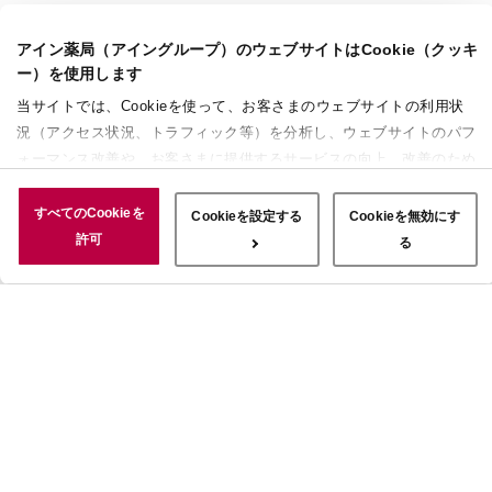
アイン薬局（アイングループ）のウェブサイトはCookie（クッキ
ー）を使用します
当サイトでは、Cookieを使って、お客さまのウェブサイトの利用状
況（アクセス状況、トラフィック等）を分析し、ウェブサイトのパフ
ォーマンス改善や、お客さまに提供するサービスの向上、改善のため
に使用することがあります。 また、お客さまによるサイトの利用状
況についても情報を収集し、ソーシャルメディアや広告配信、データ
すべてのCookieを
Cookieを設定する
Cookieを無効にす
解析の各パートナーに情報を共有しています。ここで収集された情報
許可
る
は、サービスを使用した際に収集された情報と組み合わされ、使用さ
れることがあります。「すべてのCookieを許可」ボタンをクリック
することで、上記の目的のためにCookieを使用すること、お客さま
の情報を提供先や委託先と共有することに同意いただいたものとみな
します。当社のすべてのCookieの受け入れを拒否する場合は、
「Cookieを無効にする」をクリックしてください。Cookie設定をカ
スタマイズする場合は「Cookieを設定する」をクリックしてくださ
い。