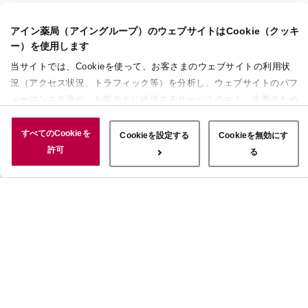
アイン薬局（アイングループ）のウェブサイトはCookie（クッキ
ー）を使用します
当サイトでは、Cookieを使って、お客さまのウェブサイトの利用状
況（アクセス状況、トラフィック等）を分析し、ウェブサイトのパフ
ォーマンス改善や、お客さまに提供するサービスの向上、改善のため
に使用することがあります。 また、お客さまによるサイトの利用状
況についても情報を収集し、ソーシャルメディアや広告配信、データ
すべてのCookieを
Cookieを設定する
Cookieを無効にす
解析の各パートナーに情報を共有しています。ここで収集された情報
許可
る
は、サービスを使用した際に収集された情報と組み合わされ、使用さ
れることがあります。「すべてのCookieを許可」ボタンをクリック
することで、上記の目的のためにCookieを使用すること、お客さま
の情報を提供先や委託先と共有することに同意いただいたものとみな
します。当社のすべてのCookieの受け入れを拒否する場合は、
「Cookieを無効にする」をクリックしてください。Cookie設定をカ
スタマイズする場合は「Cookieを設定する」をクリックしてくださ
い。