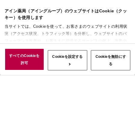
アイン薬局（アイングループ）のウェブサイトはCookie（クッ
キー）を使用します
当サイトでは、Cookieを使って、お客さまのウェブサイトの利用状
況（アクセス状況、トラフィック等）を分析し、ウェブサイトのパ
フォーマンス改善や、お客さまに提供するサービスの向上、改善の
ために使用することがあります。 また、お客さまによるサイトの利
用状況についても情報を収集し、ソーシャルメディアや広告配信、
すべてのCookieを
Cookieを設定する
Cookieを無効にす
データ解析の各パートナーに情報を共有しています。ここで収集さ
許可
る
れた情報は、サービスを使用した際に収集された情報と組み合わさ
れ、使用されることがあります。「すべてのCookieを許可」ボタン
をクリックすることで、上記の目的のためにCookieを使用するこ
と、お客さまの情報を提供先や委託先と共有することに同意いただ
いたものとみなします。当社のすべてのCookieの受け入れを拒否す
る場合は、「Cookieを無効にする」をクリックしてください。
Cookie設定をカスタマイズする場合は「Cookieを設定する」をクリ
ックしてください。