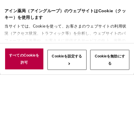
アイン薬局（アイングループ）のウェブサイトはCookie（クッ
キー）を使用します
当サイトでは、Cookieを使って、お客さまのウェブサイトの利用状
況（アクセス状況、トラフィック等）を分析し、ウェブサイトのパ
フォーマンス改善や、お客さまに提供するサービスの向上、改善の
ために使用することがあります。 また、お客さまによるサイトの利
用状況についても情報を収集し、ソーシャルメディアや広告配信、
すべてのCookieを
Cookieを設定する
Cookieを無効にす
データ解析の各パートナーに情報を共有しています。ここで収集さ
許可
る
れた情報は、サービスを使用した際に収集された情報と組み合わさ
れ、使用されることがあります。「すべてのCookieを許可」ボタン
をクリックすることで、上記の目的のためにCookieを使用するこ
と、お客さまの情報を提供先や委託先と共有することに同意いただ
いたものとみなします。当社のすべてのCookieの受け入れを拒否す
る場合は、「Cookieを無効にする」をクリックしてください。
Cookie設定をカスタマイズする場合は「Cookieを設定する」をクリ
ックしてください。