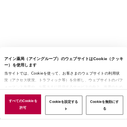
アイン薬局（アイングループ）のウェブサイトはCookie（クッキ
ー）を使用します
当サイトでは、Cookieを使って、お客さまのウェブサイトの利用状
況（アクセス状況、トラフィック等）を分析し、ウェブサイトのパフ
ォーマンス改善や、お客さまに提供するサービスの向上、改善のため
に使用することがあります。 また、お客さまによるサイトの利用状
況についても情報を収集し、ソーシャルメディアや広告配信、データ
すべてのCookieを
Cookieを設定する
Cookieを無効にす
解析の各パートナーに情報を共有しています。ここで収集された情報
許可
る
は、サービスを使用した際に収集された情報と組み合わされ、使用さ
れることがあります。「すべてのCookieを許可」ボタンをクリック