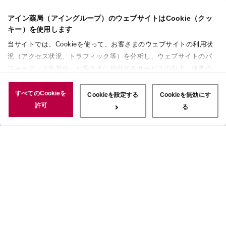
アイン薬局（アイングループ）のウェブサイトはCookie（クッ
キー）を使用します
当サイトでは、Cookieを使って、お客さまのウェブサイトの利用状
況（アクセス状況、トラフィック等）を分析し、ウェブサイトのパ
フォーマンス改善や、お客さまに提供するサービスの向上、改善の
ために使用することがあります。 また、お客さまによるサイトの利
用状況についても情報を収集し、ソーシャルメディアや広告配信、
すべてのCookieを
Cookieを設定する
Cookieを無効にす
データ解析の各パートナーに情報を共有しています。ここで収集さ
許可
る
れた情報は、サービスを使用した際に収集された情報と組み合わさ
れ、使用されることがあります。「すべてのCookieを許可」ボタン
をクリックすることで、上記の目的のためにCookieを使用するこ
と、お客さまの情報を提供先や委託先と共有することに同意いただ
いたものとみなします。当社のすべてのCookieの受け入れを拒否す
る場合は、「Cookieを無効にする」をクリックしてください。
Cookie設定をカスタマイズする場合は「Cookieを設定する」をクリ
ックしてください。