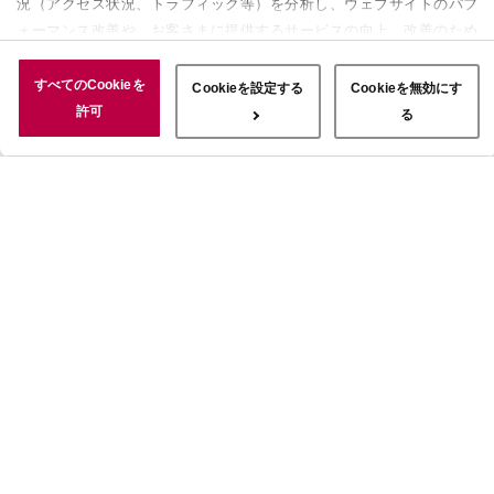
況（アクセス状況、トラフィック等）を分析し、ウェブサイトのパフ
ォーマンス改善や、お客さまに提供するサービスの向上、改善のため
に使用することがあります。 また、お客さまによるサイトの利用状
況についても情報を収集し、ソーシャルメディアや広告配信、データ
すべてのCookieを
Cookieを設定する
Cookieを無効にす
解析の各パートナーに情報を共有しています。ここで収集された情報
許可
る
は、サービスを使用した際に収集された情報と組み合わされ、使用さ
れることがあります。「すべてのCookieを許可」ボタンをクリック
することで、上記の目的のためにCookieを使用すること、お客さま
の情報を提供先や委託先と共有することに同意いただいたものとみな
します。当社のすべてのCookieの受け入れを拒否する場合は、
「Cookieを無効にする」をクリックしてください。Cookie設定をカ
スタマイズする場合は「Cookieを設定する」をクリックしてくださ
い。