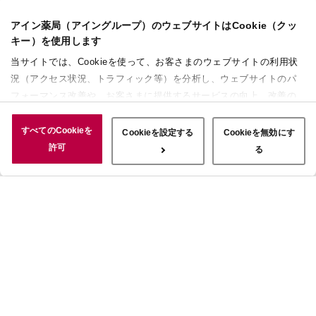
アイン薬局（アイングループ）のウェブサイトはCookie（クッ
キー）を使用します
当サイトでは、Cookieを使って、お客さまのウェブサイトの利用状
況（アクセス状況、トラフィック等）を分析し、ウェブサイトのパ
フォーマンス改善や、お客さまに提供するサービスの向上、改善の
ために使用することがあります。 また、お客さまによるサイトの利
用状況についても情報を収集し、ソーシャルメディアや広告配信、
すべてのCookieを
Cookieを設定する
Cookieを無効にす
データ解析の各パートナーに情報を共有しています。ここで収集さ
許可
る
れた情報は、サービスを使用した際に収集された情報と組み合わさ
れ、使用されることがあります。「すべてのCookieを許可」ボタン
をクリックすることで、上記の目的のためにCookieを使用するこ
と、お客さまの情報を提供先や委託先と共有することに同意いただ
いたものとみなします。当社のすべてのCookieの受け入れを拒否す
る場合は、「Cookieを無効にする」をクリックしてください。
Cookie設定をカスタマイズする場合は「Cookieを設定する」をクリ
ックしてください。