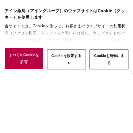
アイン薬局（アイングループ）のウェブサイトはCookie（クッ
キー）を使用します
当サイトでは、Cookieを使って、お客さまのウェブサイトの利用状
況（アクセス状況、トラフィック等）を分析し、ウェブサイトのパ
フォーマンス改善や、お客さまに提供するサービスの向上、改善の
ために使用することがあります。 また、お客さまによるサイトの利
用状況についても情報を収集し、ソーシャルメディアや広告配信、
すべてのCookieを
Cookieを設定する
Cookieを無効にす
データ解析の各パートナーに情報を共有しています。ここで収集さ
許可
る
れた情報は、サービスを使用した際に収集された情報と組み合わさ
れ、使用されることがあります。「すべてのCookieを許可」ボタン
をクリックすることで、上記の目的のためにCookieを使用するこ
と、お客さまの情報を提供先や委託先と共有することに同意いただ
いたものとみなします。当社のすべてのCookieの受け入れを拒否す
る場合は、「Cookieを無効にする」をクリックしてください。
Cookie設定をカスタマイズする場合は「Cookieを設定する」をクリ
ックしてください。