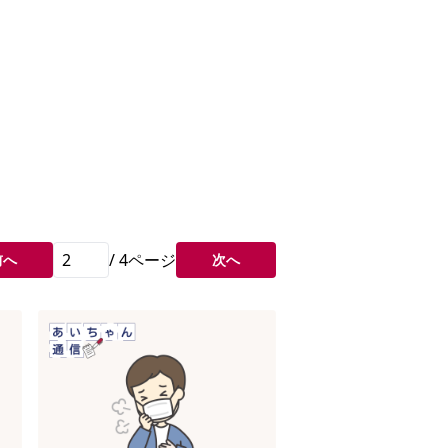
/
4
ページ
前へ
次へ