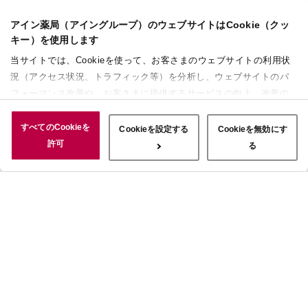
アイン薬局（アイングループ）のウェブサイトはCookie（クッ
キー）を使用します
当サイトでは、Cookieを使って、お客さまのウェブサイトの利用状
況（アクセス状況、トラフィック等）を分析し、ウェブサイトのパ
フォーマンス改善や、お客さまに提供するサービスの向上、改善の
ために使用することがあります。 また、お客さまによるサイトの利
用状況についても情報を収集し、ソーシャルメディアや広告配信、
すべてのCookieを
Cookieを設定する
Cookieを無効にす
データ解析の各パートナーに情報を共有しています。ここで収集さ
許可
る
れた情報は、サービスを使用した際に収集された情報と組み合わさ
れ、使用されることがあります。「すべてのCookieを許可」ボタン
をクリックすることで、上記の目的のためにCookieを使用するこ
と、お客さまの情報を提供先や委託先と共有することに同意いただ
いたものとみなします。当社のすべてのCookieの受け入れを拒否す
る場合は、「Cookieを無効にする」をクリックしてください。
Cookie設定をカスタマイズする場合は「Cookieを設定する」をクリ
ックしてください。