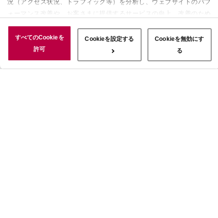
況（アクセス状況、トラフィック等）を分析し、ウェブサイトのパフ
ォーマンス改善や、お客さまに提供するサービスの向上、改善のため
に使用することがあります。 また、お客さまによるサイトの利用状
況についても情報を収集し、ソーシャルメディアや広告配信、データ
すべてのCookieを
Cookieを設定する
Cookieを無効にす
解析の各パートナーに情報を共有しています。ここで収集された情報
許可
る
は、サービスを使用した際に収集された情報と組み合わされ、使用さ
れることがあります。「すべてのCookieを許可」ボタンをクリック
することで、上記の目的のためにCookieを使用すること、お客さま
の情報を提供先や委託先と共有することに同意いただいたものとみな
します。当社のすべてのCookieの受け入れを拒否する場合は、
「Cookieを無効にする」をクリックしてください。Cookie設定をカ
スタマイズする場合は「Cookieを設定する」をクリックしてくださ
い。