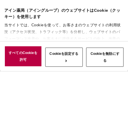
アイン薬局（アイングループ）のウェブサイトはCookie（クッ
キー）を使用します
当サイトでは、Cookieを使って、お客さまのウェブサイトの利用状
況（アクセス状況、トラフィック等）を分析し、ウェブサイトのパ
フォーマンス改善や、お客さまに提供するサービスの向上、改善の
ために使用することがあります。 また、お客さまによるサイトの利
用状況についても情報を収集し、ソーシャルメディアや広告配信、
すべてのCookieを
Cookieを設定する
Cookieを無効にす
データ解析の各パートナーに情報を共有しています。ここで収集さ
許可
る
れた情報は、サービスを使用した際に収集された情報と組み合わさ
れ、使用されることがあります。「すべてのCookieを許可」ボタン
をクリックすることで、上記の目的のためにCookieを使用するこ
と、お客さまの情報を提供先や委託先と共有することに同意いただ
いたものとみなします。当社のすべてのCookieの受け入れを拒否す
る場合は、「Cookieを無効にする」をクリックしてください。
Cookie設定をカスタマイズする場合は「Cookieを設定する」をクリ
ックしてください。