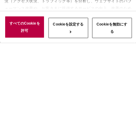
況（アクセス状況、トラフィック等）を分析し、ウェブサイトのパフ
ォーマンス改善や、お客さまに提供するサービスの向上、改善のため
に使用することがあります。 また、お客さまによるサイトの利用状
況についても情報を収集し、ソーシャルメディアや広告配信、データ
すべてのCookieを
Cookieを設定する
Cookieを無効にす
解析の各パートナーに情報を共有しています。ここで収集された情報
許可
る
は、サービスを使用した際に収集された情報と組み合わされ、使用さ
れることがあります。「すべてのCookieを許可」ボタンをクリック
することで、上記の目的のためにCookieを使用すること、お客さま
の情報を提供先や委託先と共有することに同意いただいたものとみな
します。当社のすべてのCookieの受け入れを拒否する場合は、
「Cookieを無効にする」をクリックしてください。Cookie設定をカ
スタマイズする場合は「Cookieを設定する」をクリックしてくださ
い。