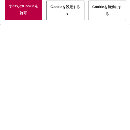
況についても情報を収集し、ソーシャルメディアや広告配信、データ
すべてのCookieを
Cookieを設定する
Cookieを無効にす
解析の各パートナーに情報を共有しています。ここで収集された情報
許可
る
は、サービスを使用した際に収集された情報と組み合わされ、使用さ
れることがあります。「すべてのCookieを許可」ボタンをクリック
することで、上記の目的のためにCookieを使用すること、お客さま
の情報を提供先や委託先と共有することに同意いただいたものとみな
します。当社のすべてのCookieの受け入れを拒否する場合は、
「Cookieを無効にする」をクリックしてください。Cookie設定をカ
スタマイズする場合は「Cookieを設定する」をクリックしてくださ
い。